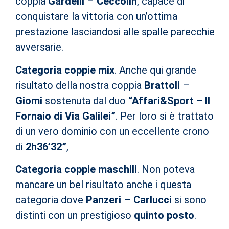
coppia
Gardelli
–
Ceccolin
, capace di
conquistare la vittoria con un’ottima
prestazione lasciandosi alle spalle parecchie
avversarie.
Categoria coppie mix
. Anche qui grande
risultato della nostra coppia
Brattoli
–
Giomi
sostenuta dal duo
“Affari&Sport – Il
Fornaio di Via Galilei”
. Per loro si è trattato
di un vero dominio con un eccellente crono
di
2h36’32”
,
Categoria coppie maschili
. Non poteva
mancare un bel risultato anche i questa
categoria dove
Panzeri
–
Carlucci
si sono
distinti con un prestigioso
quinto posto
.